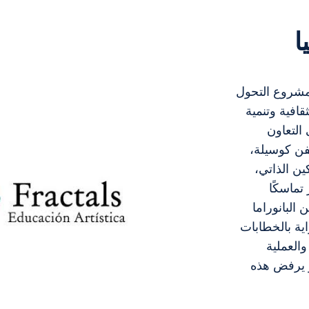
ا
لنسيا تأسست عام 2017 لتطوير مشروع التحول
قافية وتنمية
التعاون
فن كوسيلة،
ين الذاتي،
تماسكًا
البانوراما
ية بالخطابات
والعملية
و يرفض هذه